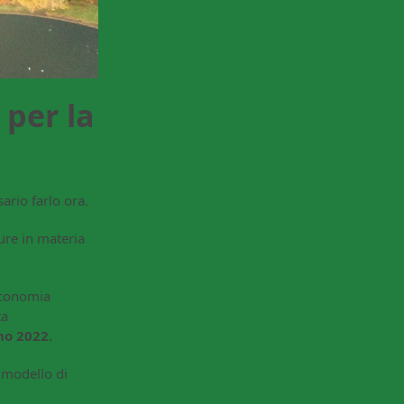
 per la
sario farlo ora.
ure in materia
 economia
ta
no 2022.
 modello di