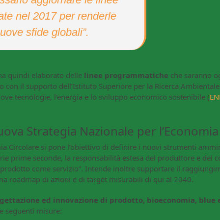
ate nel 2017 per renderle
nuove sfide globali”.
ha quindi elaborato delle
linee programmatiche
che saranno og
 con il supporto dell’Istituto Superiore per la Ricerca Ambientale
ove tecnologie, l’energia e lo sviluppo economico sostenibile (
EN
Nuova Strategia Nazionale per l’Economia
 Circolare si pone l’obiettivo di definire i nuovi strumenti ammin
erie prime seconde, la responsabilità estesa del produttore e del 
 “prodotto come servizio”. Intende inoltre supportare il raggiungi
 una roadmap di azioni e di target misurabili di qui al 2040.
gettazione ed innovazione di prodotto, bioeconomia, blue
e seguenti misure: