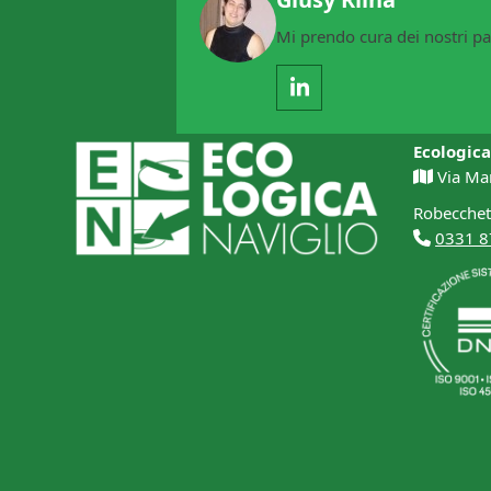
Mi prendo cura dei nostri pa
LinkedIn
Ecologica
Via Ma
Robecchet
0331 8