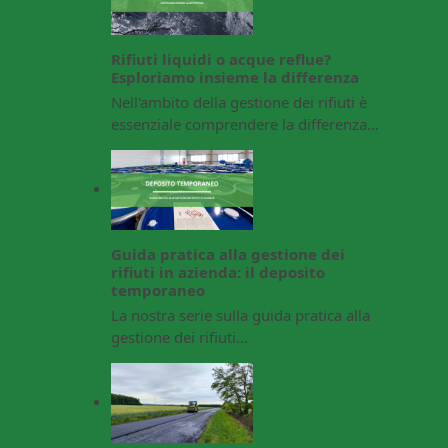
Rifiuti liquidi o acque reflue?
Esploriamo insieme la differenza
Nell'ambito della gestione dei rifiuti è
essenziale comprendere la differenza…
Guida pratica alla gestione dei
rifiuti in azienda: il deposito
temporaneo
La nostra serie sulla guida pratica alla
gestione dei rifiuti…