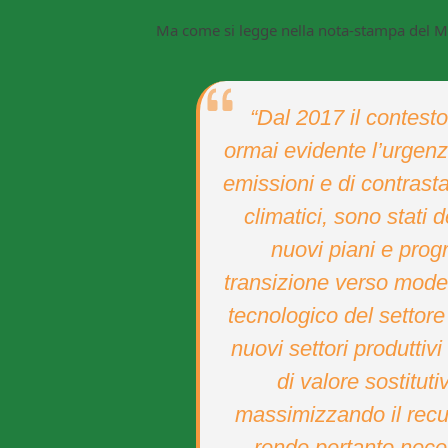
Ma come si legge nella nota-stampa del M
“Dal 2017 il contesto
ormai evidente l’urgenza
emissioni e di contrasta
climatici, sono stati d
nuovi piani e prog
transizione verso modell
tecnologico del settore
nuovi settori produttiv
di valore sostituti
massimizzando il recuper
rende pertanto neces