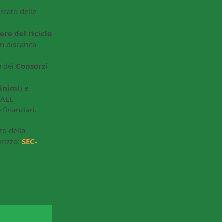
rcato delle
iere del riciclo
n discarica
e dei
Consorzi
Minimi
) e
 RAEE
 finanziari.
to della
irizzo:
SEC-