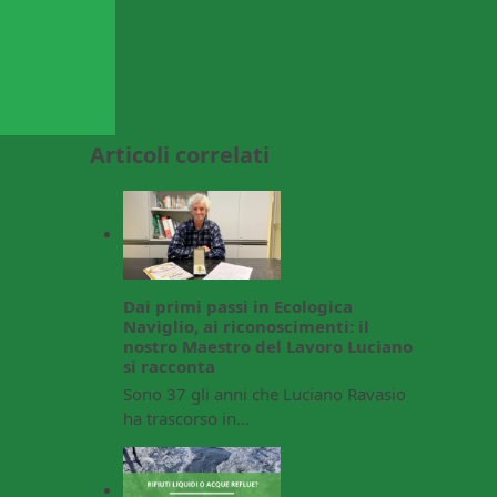
Articoli correlati
Dai primi passi in Ecologica
Naviglio, ai riconoscimenti: il
nostro Maestro del Lavoro Luciano
si racconta
Sono 37 gli anni che Luciano Ravasio
ha trascorso in…