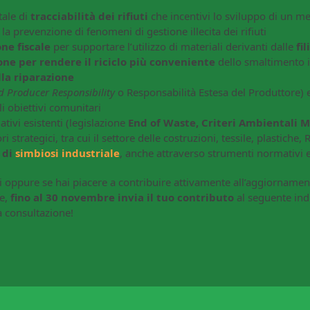
ale di
tracciabilità dei rifiuti
che incentivi lo sviluppo di un me
la prevenzione di fenomeni di gestione illecita dei rifiuti
ne fiscale
per supportare l’utilizzo di materiali derivanti dalle
fil
one per rendere il riciclo più conveniente
dello smaltimento i
lla riparazione
d Producer Responsibility
o Responsabilità Estesa del Produttore) 
i obiettivi comunitari
tivi esistenti (legislazione
End of Waste, Criteri Ambientali 
ri strategici, tra cui il settore delle costruzioni, tessile, plastiche,
 di
simbiosi industriale
, anche attraverso strumenti normativi e
i oppure se hai piacere a contribuire attivamente all’aggiornamen
re,
fino al 30 novembre invia il tuo contributo
al seguente ind
a consultazione!
er
atsApp