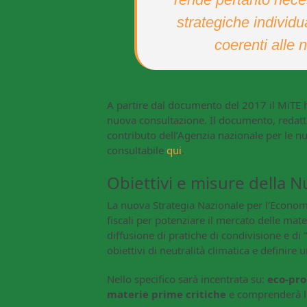
strategiche individu
coerenti alle 
A partire dal documento del 2017 il MiTE 
nuova consultazione. Il documento, redatto
contributo dell’Agenzia nazionale per le nu
consultabile
qui
.
Obiettivi e misure della 
La nuova Strategia Nazionale per l’Economia
fiscali per potenziare il mercato delle mat
diffusione di pratiche di condivisione e di
obiettivi di neutralità climatica e definire
Nello specifico sarà incentrata su:
eco-pro
materie prime critiche
e comprenderà l