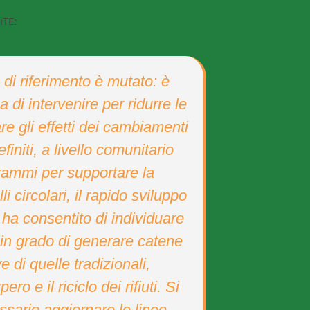
iTE:
 di riferimento è mutato: è
 di intervenire per ridurre le
re gli effetti dei cambiamenti
efiniti, a livello comunitario
rammi per supportare la
i circolari, il rapido sviluppo
 ha consentito di individuare
i in grado di generare catene
ve di quelle tradizionali,
o e il riciclo dei rifiuti. Si
sario aggiornare le linee