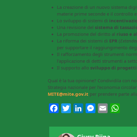
La creazione di un nuovo sistema digit
materie prime seconde e il controllo e 
Lo sviluppo di sistemi di
incentivazio
Una revisione del
sistema di tassazi
La promozione del diritto al
riuso e a
La riforma dei sistemi di
EPR
(
Extende
per supportare il raggiungimento degl
Il rafforzamento degli strumenti norma
l’applicazione di detti strumenti a setto
Il supporto allo
sviluppo di progetti
Qual è la tua opinione? Condividila con no
Strategia nazionale per l’economia circola
MITE@mite.gov.it
per prendere parte all
Facebook
Twitter
LinkedIn
Messeng
Email
Wh
Giusy Riina