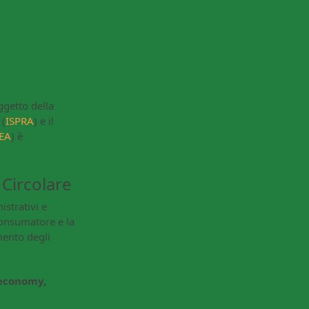
getto della
 (
ISPRA
) e il
EA
) è
 Circolare
istrativi e
consumatore e la
mento degli
 economy,