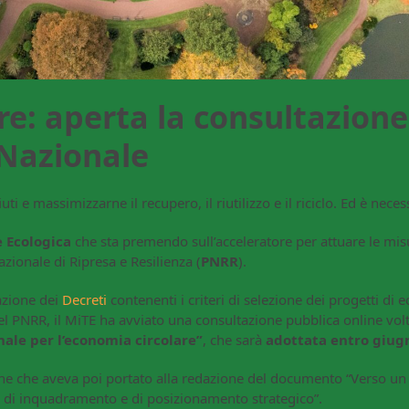
e: aperta la consultazione
Nazionale
ti e massimizzarne il recupero, il riutilizzo e il riciclo. Ed è neces
e Ecologica
che sta premendo sull’acceleratore per attuare le mis
zionale di Ripresa e Resilienza (
PNRR
).
azione dei
Decreti
contenenti i criteri di selezione dei progetti di
el PNRR, il MiTE ha avviato una consultazione pubblica online vol
nale per l’economia circolare”
, che sarà
adottata entro giug
one che aveva poi portato alla redazione del documento “Verso un
o di inquadramento e di posizionamento strategico”.