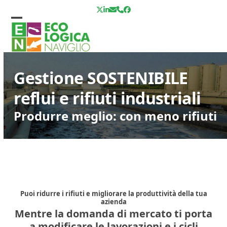
Skip
Twitter
LinkedIn
Email
Telefono
Facebook
to
Open
Close
content
mobile
mobile
menu
menu
Gestione SOSTENIBILE
reflui e rifiuti industriali
Produrre meglio: con meno rifiuti
Puoi ridurre i rifiuti e migliorare la produttività della tua
azienda
Mentre la domanda di mercato ti porta
a modificare le lavorazioni e i cicli