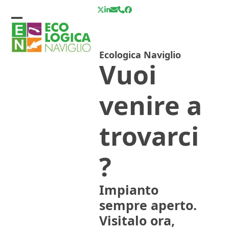
Skip
Twitter
LinkedIn
Email
Telefono
Facebook
to
Open
Close
content
mobile
mobile
Ecologica Naviglio
menu
menu
Vuoi
venire a
trovarci
?
Impianto
sempre aperto.
Visitalo ora,