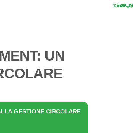
Twitter
Linked
Emai
Tel
F
MENT: UN
IRCOLARE
ALLA GESTIONE CIRCOLARE