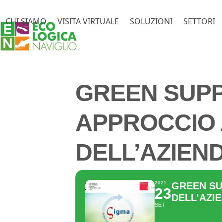
Skip
to
CHI SIAMO
VISITA VIRTUALE
SOLUZIONI
SETTORI
content
SETTEMBRE, 
GREEN SUPP
APPROCCIO 
DELL’AZIEN
2021
GREEN SU
23
DELL’AZI
SET