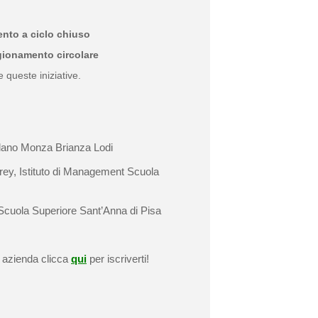
nto a ciclo chiuso
gionamento circolare
e queste iniziative.
lano Monza Brianza Lodi
ey, Istituto di Management Scuola
 Scuola Superiore Sant’Anna di Pisa
n azienda clicca
qui
per iscriverti!