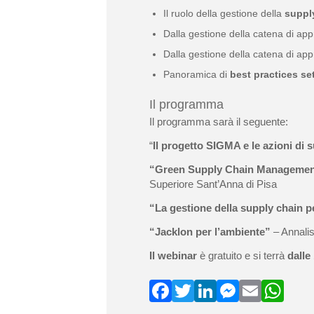
Il ruolo della gestione della
suppl
Dalla gestione della catena di ap
Dalla gestione della catena di app
Panoramica di
best practices set
Il programma
Il programma sarà il seguente:
“
Il progetto SIGMA e le azioni di 
“Green Supply Chain Management 
Superiore Sant’Anna di Pisa
“La gestione della supply chain pe
“Jacklon per l’ambiente”
– Annali
Il webinar
è gratuito e si terrà
dalle 
F
T
Li
M
E
W
a
w
n
e
m
h