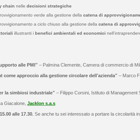
y chain
nelle
decisioni strategiche
provvigionamento verde alla
gestione della
catena di approvvigioname
rovvigionamento a ciclo chiuso alla gestione della
catena di approvvi
toriali
illustranti i
benefici ambientali ed economici
nell’intraprender
supporto alle
PMI”
– Palmina Clemente, Camera di commercio di Mi
come approccio alla gestione circolare dell’azienda”
– Marco Fr
r la simbiosi industriale”
– Filippo Corsini, Istituto di Management
sa Giacalone,
Jacklon s.a.s
15.00 alle 17.30.
Se anche tu sei interessato a portare la circolarità i