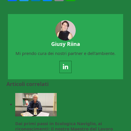
Giusy Riina
Mi prendo cura dei nostri partner e dell'ambiente.
LinkedIn
Articoli correlati
Dai primi passi in Ecologica Naviglio, ai
riconoscimenti: il nostro Maestro del Lavoro