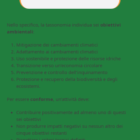
Nello specifico, la tassonomia individua sei
obiettivi
ambientali
:
Mitigazione dei cambiamenti climatici
Adattamento ai cambiamenti climatici
Uso sostenibile e protezione delle risorse idriche
Transizione verso un’economia circolare
Prevenzione e controllo dell’inquinamento
Protezione e recupero della biodiversità e degli
ecosistemi.
Per essere
conforme
, un’attività deve:
Contribuire positivamente ad almeno uno di questi
sei obiettivi
Non produrre impatti negativi su nessun altro dei
cinque obiettivi restanti
Rispettare i criteri tecnici definiti