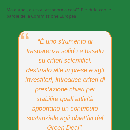
Ma quindi, questa tassonomia cos’è? Per dirlo con le
parole della Commissione Europea
“È uno strumento di
trasparenza solido e basato
su criteri scientifici:
destinato alle imprese e agli
investitori, introduce criteri di
prestazione chiari per
stabilire quali attività
apportano un contributo
sostanziale agli obiettivi del
Green Deal”.