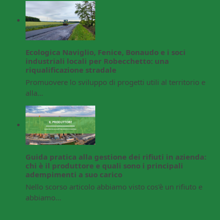
Ecologica Naviglio, Fenice, Bonaudo e i soci
industriali locali per Robecchetto: una
riqualificazione stradale
Promuovere lo sviluppo di progetti utili al territorio e
alla…
Guida pratica alla gestione dei rifiuti in azienda:
chi è il produttore e quali sono i principali
adempimenti a suo carico
Nello scorso articolo abbiamo visto cos'è un rifiuto e
abbiamo…