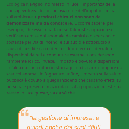
Ecologica Naviglio, ho messo in luce l’importanza della
consapevolezza di ciò che usiamo e dell’impatto che ha
sull’ambiente.
I prodotti chimici non sono da
demonizzare ma da conoscere.
Occorre sapere, per
esempio, che essi impattano sull’atmosfera quando si
verificano emissioni anomale da camini o dispersioni di
sostanze per via di incendi e sul suolo e sottosuolo a
causa di perdite da contenitori fuori terra e interrati o
dispersioni da reti e condutture esterne. Considerando
l’ambiente idrico, invece, l’impatto è dovuto a dispersioni
in falda da contenitori in stoccaggio o trasporto oppure da
scarichi anomali in fognature. Infine, l’impatto sulla salute
pubblica è dovuto a quegli incidenti che causano effetti sul
personale presente in azienda o sulla popolazione esterna.
Messo in luce questo, va da sé che
“la gestione di impresa, e
quindi anche dei suoi rifiuti,