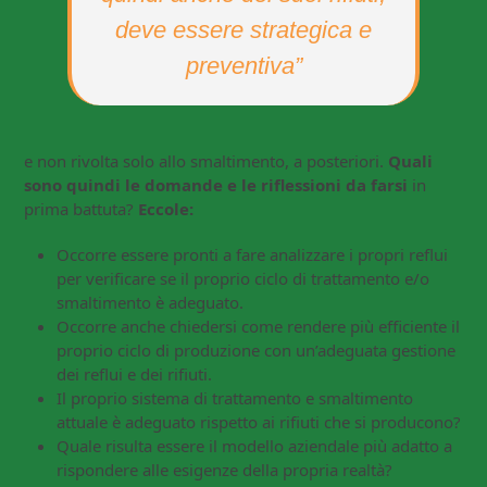
deve essere strategica e
preventiva”
e non rivolta solo allo smaltimento, a posteriori.
Quali
sono quindi le domande e le riflessioni da farsi
in
prima battuta?
Eccole:
Occorre essere pronti a fare analizzare i propri reflui
per verificare se il proprio ciclo di trattamento e/o
smaltimento è adeguato.
Occorre anche chiedersi come rendere più efficiente il
proprio ciclo di produzione con un’adeguata gestione
dei reflui e dei rifiuti.
Il proprio sistema di trattamento e smaltimento
attuale è adeguato rispetto ai rifiuti che si producono?
Quale risulta essere il modello aziendale più adatto a
rispondere alle esigenze della propria realtà?