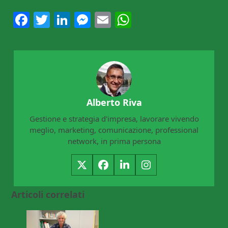
Facebook
Twitter
LinkedIn
Messenger
Email
WhatsApp
Alberto Riva
Gestione e strategia d'impresa, lavorare vivendo
meglio, marketing, comunicazione, professional
network, in prima persona
Twitter
Facebook
LinkedIn
Instagram
Articoli correlati