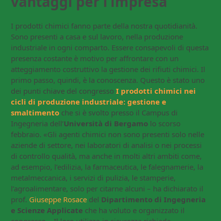
vantaggi per l’impresa
I prodotti chimici fanno parte della nostra quotidianità.
Sono presenti a casa e sul lavoro, nella produzione
industriale in ogni comparto. Essere consapevoli di questa
presenza costante è motivo per affrontare con un
atteggiamento costruttivo la gestione dei rifiuti chimici. Il
primo passo, quindi, è la conoscenza. Questo è stato uno
dei punti chiave del congresso
I prodotti chimici nei
cicli di produzione industriale: gestione e
smaltimento
che si è svolto presso il Campus di
Ingegneria dell’
Università di Bergamo
lo scorso
febbraio. «Gli agenti chimici non sono presenti solo nelle
aziende di settore, nei laboratori di analisi o nei processi
di controllo qualità, ma anche in molti altri ambiti come,
ad esempio, l’edilizia, la farmaceutica, le falegnamerie, la
metalmeccanica, i servizi di pulizia, le stamperie,
l’agroalimentare, solo per citarne alcuni – ha dichiarato il
prof.
Giuseppe Rosace
del
Dipartimento di Ingegneria
e Scienze Applicate
che ha voluto e organizzato il
congresso – Il loro utilizzo in sicurezza richiede