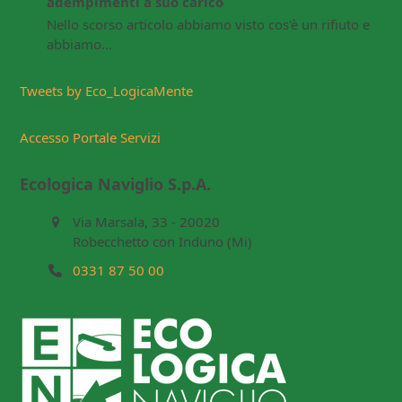
adempimenti a suo carico
Nello scorso articolo abbiamo visto cos'è un rifiuto e
abbiamo…
Tweets by Eco_LogicaMente
Accesso Portale Servizi
Ecologica Naviglio S.p.A.
Via Marsala, 33 - 20020
Robecchetto con Induno (Mi)
0331 87 50 00