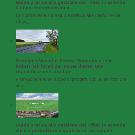
Guida pratica alla gestione dei rifiuti in azienda:
il deposito temporaneo
La nostra serie sulla guida pratica alla gestione dei
rifiuti…
Ecologica Naviglio, Fenice, Bonaudo e i soci
industriali locali per Robecchetto: una
riqualificazione stradale
Promuovere lo sviluppo di progetti utili al territorio e
alla…
Guida pratica alla gestione dei rifiuti in azienda:
chi è il produttore e quali sono i principali