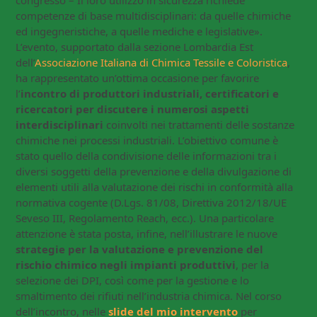
competenze di base multidisciplinari: da quelle chimiche
ed ingegneristiche, a quelle mediche e legislative».
L’evento, supportato dalla sezione Lombardia Est
dell’
Associazione Italiana di Chimica Tessile e Coloristica
,
ha rappresentato un’ottima occasione per favorire
l’
incontro di produttori industriali, certificatori e
ricercatori per discutere i numerosi aspetti
interdisciplina
ri
coinvolti nei trattamenti delle sostanze
chimiche nei processi industriali. L’obiettivo comune è
stato quello della condivisione delle informazioni tra i
diversi soggetti della prevenzione e della divulgazione di
elementi utili alla valutazione dei rischi in conformità alla
normativa cogente (D.Lgs. 81/08, Direttiva 2012/18/UE
Seveso III, Regolamento Reach, ecc.). Una particolare
attenzione è stata posta, infine, nell’illustrare le nuove
strategie per la valutazione e prevenzione del
rischio chimico negli impianti produttivi
, per la
selezione dei DPI, così come per la gestione e lo
smaltimento dei rifiuti nell’industria chimica. Nel corso
dell’incontro, nelle
slide del mio intervento
per