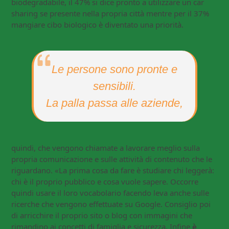
biodegradabile, il 47% si dice pronto a utilizzare un car
sharing se presente nella propria città mentre per il 37%
mangiare cibo biologico è diventato una priorità.
Le persone sono pronte e
sensibili.
La palla passa alle aziende,
quindi, che vengono chiamate a lavorare meglio sulla
propria comunicazione e sulle attività di contenuto che le
riguardano. «La prima cosa da fare è studiare chi leggerà:
chi è il proprio pubblico e cosa vuole sapere. Occorre
quindi usare il loro vocabolario facendo leva anche sulle
ricerche che vengono effettuate su Google. Consiglio poi
di arricchire il proprio sito o blog con immagini che
rimandino ai concetti di famiglia e sicurezza. Infine
è