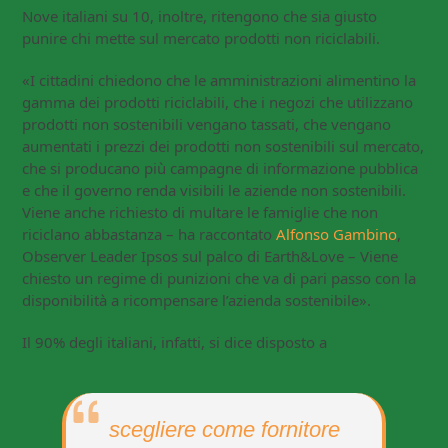
Nove italiani su 10, inoltre, ritengono che sia giusto
punire chi mette sul mercato prodotti non riciclabili.
«I cittadini chiedono che le amministrazioni alimentino la
gamma dei prodotti riciclabili, che i negozi che utilizzano
prodotti non sostenibili vengano tassati, che vengano
aumentati i prezzi dei prodotti non sostenibili sul mercato,
che si producano più campagne di informazione pubblica
e che il governo renda visibili le aziende non sostenibili.
Viene anche richiesto di multare le famiglie che non
riciclano abbastanza – ha raccontato
Alfonso Gambino
,
Observer Leader Ipsos sul palco di Earth&Love – Viene
chiesto un regime di punizioni che va di pari passo con la
disponibilità a ricompensare l’azienda sostenibile».
Il 90% degli italiani, infatti, si dice disposto a
scegliere come fornitore