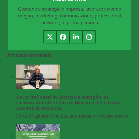
Gestione e strategia d'impresa, lavorare vivendo
meglio, marketing, comunicazione, professional
network, in prima persona
Twitter
Facebook
LinkedIn
Instagram
Articoli correlati
Dai primi passi in Ecologica Naviglio, ai
riconoscimenti: il nostro Maestro del Lavoro
Luciano si racconta
Sono 37 gli anni che Luciano Ravasio ha trascorso in…