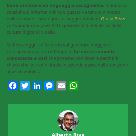
bene utilizzare un linguaggio accogliente.
Il pubblico
sensibile si informa online e questo va tenuto a mente
dalle aziende – sono questi i suggerimenti di
Giulia Bezzi
,
co-founder di &Love, SEO specialist e divulgatrice della
cultura digitale in Italia.
Se fino a oggi si è lavorato sul generare maggiore
consapevolezza, ora è tempo di
fornire strumenti,
conoscenze e dati
che possano convincere perchè è
chiaro che la credibilità delle aziende passa dall’attenzione
alla sostenibilità.
Facebook
Twitter
LinkedIn
Messenger
Email
WhatsApp
Alberto Riva