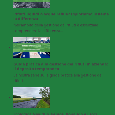
Rifiuti liquidi o acque reflue? Esploriamo insieme
la differenza
Nell'ambito della gestione dei rifiuti è essenziale
comprendere la differenza…
Guida pratica alla gestione dei rifiuti in azienda:
il deposito temporaneo
La nostra serie sulla guida pratica alla gestione dei
rifiuti…
Ecologica Naviglio, Fenice, Bonaudo e i soci