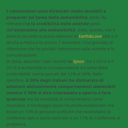
I consumatori sono diventati molto sensibili e
preparati sul tema della sostenibilità,
tanto da
ritenere ch
e la credibilità delle aziende
passi
dall’
attenzione alla sostenibilità
. Dato, questo, che è
emerso durante la prima edizione di
Earth&Love
che si è
tenuta a Padova lo scorso 7 dicembre. Una giornata di
riflessione che ha portato l’attenzione sulle aziende e la
comunicazione.
In Italia, secondo i dati raccolti da
Ipsos
, tra il 2014 e il
2018 è aumentata la consapevolezza sul tema della
sostenibilità: siamo passati dal 12% al 36%. Nello
specifico,
il 20% degli italiani ha dichiarato di
adottare abitualmente comportamenti sostenibili
mentre il 50% si dice interessato e aperto a fare
qualcosa
ma ha necessità di comprendere come
muoversi. Il sondaggio Ipsos ha anche evidenziato che
esiste un 13% di persone scettiche che necessitano di
conferme, dati e storie concrete e un 17% di indifferenti al
problema.