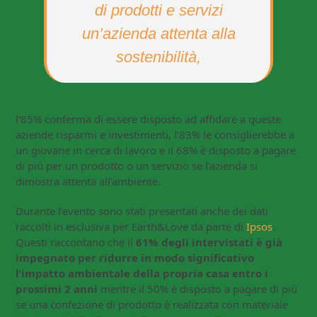
di prodotti e servizi
un’azienda attenta alla
sostenibilità,
l’85% conferma di essere disposto ad affidare a queste
aziende risparmi e investimenti, l’83% le consiglierebbe a
un giovane in cerca di lavoro e il 68% è disposto a pagare
di più per un prodotto o un servizio se l’azienda si
dimostra attenta all’ambiente.
Durante l’evento sono stati presentati anche dei dati
raccolti in esclusiva per Earth&Love da parte di
Ipsos
.
Questi raccontano che il
61% degli intervistati è già
impegnato per ridurre in modo significativo
l’impatto ambientale della propria casa entro i
prossimi 2 anni
mentre il 50% è disposto a pagare di più
se una confezione di prodotto è realizzata con materiale