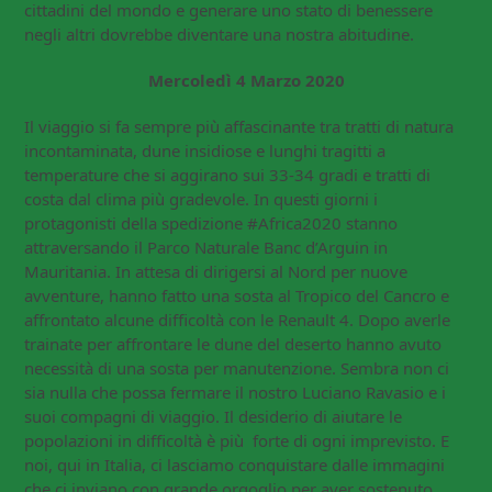
cittadini del mondo e generare uno stato di benessere
negli altri dovrebbe diventare una nostra abitudine.
Mercoledì 4 Marzo 2020
Il viaggio si fa sempre più affascinante tra tratti di natura
incontaminata, dune insidiose e lunghi tragitti a
temperature che si aggirano sui 33-34 gradi e tratti di
costa dal clima più gradevole. In questi giorni i
protagonisti della spedizione #Africa2020 stanno
attraversando il Parco Naturale Banc d’Arguin in
Mauritania. In attesa di dirigersi al Nord per nuove
avventure, hanno fatto una sosta al Tropico del Cancro e
affrontato alcune difficoltà con le Renault 4. Dopo averle
trainate per affrontare le dune del deserto hanno avuto
necessità di una sosta per manutenzione. Sembra non ci
sia nulla che possa fermare il nostro Luciano Ravasio e i
suoi compagni di viaggio. Il desiderio di aiutare le
popolazioni in difficoltà è più forte di ogni imprevisto. E
noi, qui in Italia, ci lasciamo conquistare dalle immagini
che ci inviano con grande orgoglio per aver sostenuto