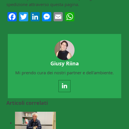
spedizione attraverso questa pagina.
Facebook
Twitter
LinkedIn
Messenger
Email
WhatsApp
Giusy Riina
Mi prendo cura dei nostri partner e dell'ambiente.
LinkedIn
Articoli correlati