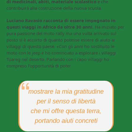
di medicinali, abiti, materiale scolastico
e che
contribuirà alla costruzione della nuova scuola.
Luciano Ravasio racconta di essere impegnato in
questi viaggi in Africa da oltre 30 anni
. Ha iniziato per
pura passione del moto rally ma una volta arrivato sul
posto si è accorto di quanto potesse essere di aiuto ai
villaggi di questo paese. «Con gli anni ho sostituito le
moto con le jeep e ho cominciato a esplorare i villaggi
Tuareg nel deserto. Parlando con i capo villaggi ho
compreso l’opportunità di poter
mostrare la mia gratitudine
per il senso di libertà
che mi offre questa terra,
portando aiuti concreti