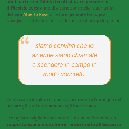
anni parte con l’obiettivo di aiutare persone in
difficoltà
, quest’anno di alcune zone della Mauritania –
dichiara
Alberto Riva
, direttore generale Ecologica
Naviglio – e abbiamo deciso di sposare il progetto perché
siamo convinti che le
aziende siano chiamate
a scendere in campo in
modo concreto.
Conosciamo il valore di questa spedizione e l’impegno nel
portare gli aiuti direttamente agli interessati».
Ecologica Naviglio ha sostenuto l’iniziativa fornendo un
supporto economico che verrà destinato all’acquisto