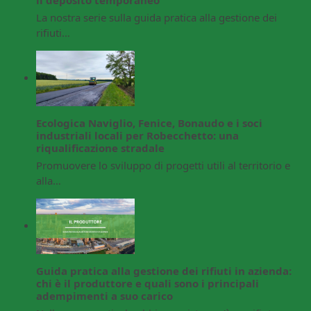
La nostra serie sulla guida pratica alla gestione dei
rifiuti…
Ecologica Naviglio, Fenice, Bonaudo e i soci
industriali locali per Robecchetto: una
riqualificazione stradale
Promuovere lo sviluppo di progetti utili al territorio e
alla…
Guida pratica alla gestione dei rifiuti in azienda:
chi è il produttore e quali sono i principali
adempimenti a suo carico