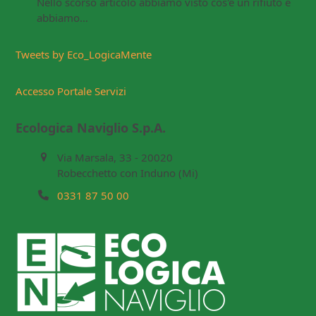
Nello scorso articolo abbiamo visto cos'è un rifiuto e
abbiamo…
Tweets by Eco_LogicaMente
Accesso Portale Servizi
Ecologica Naviglio S.p.A.
Via Marsala, 33 - 20020
Robecchetto con Induno (Mi)
0331 87 50 00