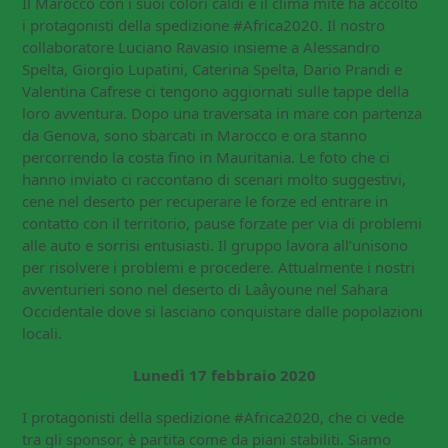
Il Marocco con i suoi colori caldi e il clima mite ha accolto
i protagonisti della spedizione #Africa2020. Il nostro
collaboratore Luciano Ravasio insieme a Alessandro
Spelta, Giorgio Lupatini, Caterina Spelta, Dario Prandi e
Valentina Cafrese ci tengono aggiornati sulle tappe della
loro avventura. Dopo una traversata in mare con partenza
da Genova, sono sbarcati in Marocco e ora stanno
percorrendo la costa fino in Mauritania. Le foto che ci
hanno inviato ci raccontano di scenari molto suggestivi,
cene nel deserto per recuperare le forze ed entrare in
contatto con il territorio, pause forzate per via di problemi
alle auto e sorrisi entusiasti. Il gruppo lavora all’unisono
per risolvere i problemi e procedere. Attualmente i nostri
avventurieri sono nel deserto di Laâyoune nel Sahara
Occidentale dove si lasciano conquistare dalle popolazioni
locali.
Lunedì 17 febbraio 2020
I protagonisti della spedizione #Africa2020, che ci vede
tra gli sponsor, è partita come da piani stabiliti. Siamo